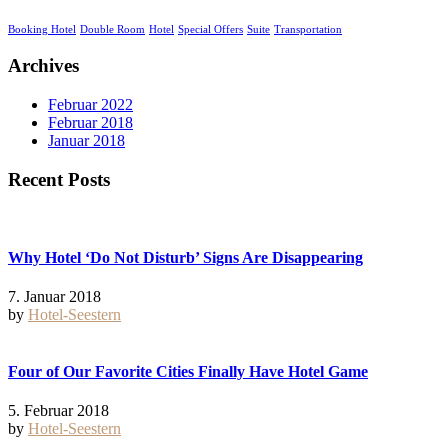
Booking Hotel
Double Room
Hotel
Special Offers
Suite
Transportation
Archives
Februar 2022
Februar 2018
Januar 2018
Recent Posts
Why Hotel ‘Do Not Disturb’ Signs Are Disappearing
7. Januar 2018
by
Hotel-Seestern
Four of Our Favorite Cities Finally Have Hotel Game
5. Februar 2018
by
Hotel-Seestern