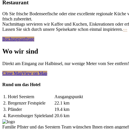
Restaurant
Ob Sie frische Bodenseefische oder eine excellente regionale Küche 
frisch zubereitet.
Nachmittags servieren wir Kaffee und Kuchen, Eiskreationen oder erf
Lassen Sie sich durch unsere Speisekarte schon einmal inspirieren.
›››
Buchungsanfrage
Wo wir sind
Direkt am Eingang zur Halbinsel, nur wenige Meter vom See entfern!
Close Map
View on Map
Rund um das Hotel
1.
Hotel Seestern
Ausgangspunkt
2.
Bregenzer Festspiele
22.1 km
3.
Pfänder
19.4 km
4.
Ravensburger Spieleland
20.6 km
Familie Pfister und das Seestern Team wünschen Ihnen einen angene