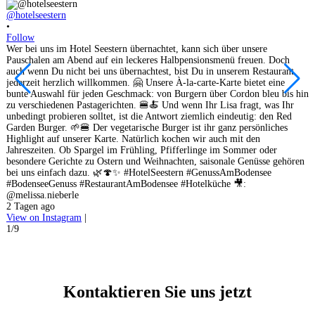
@hotelseestern
•
@
Follow
•
Wer bei uns im Hotel Seestern übernachtet, kann sich über unsere
F
Pauschalen am Abend auf ein leckeres Halbpensionsmenü freuen. Doch
U
auch wenn Du nicht bei uns übernachtest, bist Du in unserem Restaurant
R
jederzeit herzlich willkommen. 🤗 Unsere À-la-carte-Karte bietet eine
bunte Auswahl für jeden Geschmack: von Burgern über Cordon bleu bis hin
M
zu verschiedenen Pastagerichten. 🍔🍝 Und wenn Ihr Lisa fragt, was Ihr
c
unbedingt probieren solltet, ist die Antwort ziemlich eindeutig: den Red
n
Garden Burger. 🌱🍔 Der vegetarische Burger ist ihr ganz persönliches
H
Highlight auf unserer Karte. Natürlich kochen wir auch mit den
s
Jahreszeiten. Ob Spargel im Frühling, Pfifferlinge im Sommer oder
w
besondere Gerichte zu Ostern und Weihnachten, saisonale Genüsse gehören
#
bei uns einfach dazu. 🌿🍄✨ #HotelSeestern #GenussAmBodensee
2
#BodenseeGenuss #RestaurantAmBodensee #Hotelküche 🎥:
V
@melissa.nieberle
2
2 Tagen ago
View on Instagram
|
1/9
Kontaktieren Sie uns jetzt