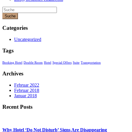
Suche
Categories
Uncategorized
Tags
Booking Hotel
Double Room
Hotel
Special Offers
Suite
Transportation
Archives
Februar 2022
Februar 2018
Januar 2018
Recent Posts
Why Hotel ‘Do Not Disturb’ Signs Are Disappearing