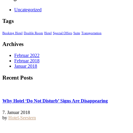
Uncategorized
Tags
Booking Hotel
Double Room
Hotel
Special Offers
Suite
Transportation
Archives
Februar 2022
Februar 2018
Januar 2018
Recent Posts
Why Hotel ‘Do Not Disturb’ Signs Are Disappearing
7. Januar 2018
by
Hotel-Seestern