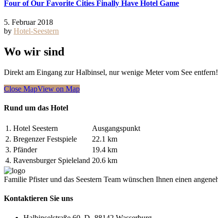
Four of Our Favorite Cities Finally Have Hotel Game
5. Februar 2018
by
Hotel-Seestern
Wo wir sind
Direkt am Eingang zur Halbinsel, nur wenige Meter vom See entfern!
Close Map
View on Map
Rund um das Hotel
1.
Hotel Seestern
Ausgangspunkt
2.
Bregenzer Festspiele
22.1 km
3.
Pfänder
19.4 km
4.
Ravensburger Spieleland
20.6 km
Familie Pfister und das Seestern Team wünschen Ihnen einen angene
Kontaktieren Sie uns
Halbinselstraße 60, D- 88142 Wasserburg