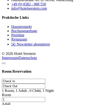
+49 (0) 8382 - 988 550
info@hotelseestern.com
Praktische Links
Hausprospekt
Buchungsanfrage
Preisliste
Restaurant
✉️ Newsletter abonnieren
© 2026 Hotel Seestern
Impressum
|
Datenschutz
Room Reservation
1
Room,
1
Adult ,
0
Child,
1
Night
Room
Adult