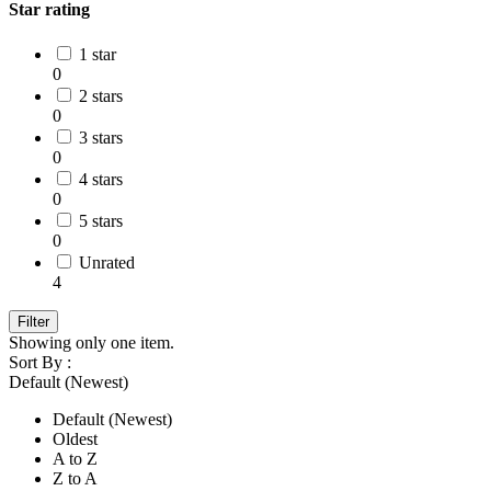
Star rating
1 star
0
2 stars
0
3 stars
0
4 stars
0
5 stars
0
Unrated
4
Filter
Showing only one item.
Sort By :
Default (Newest)
Default (Newest)
Oldest
A to Z
Z to A