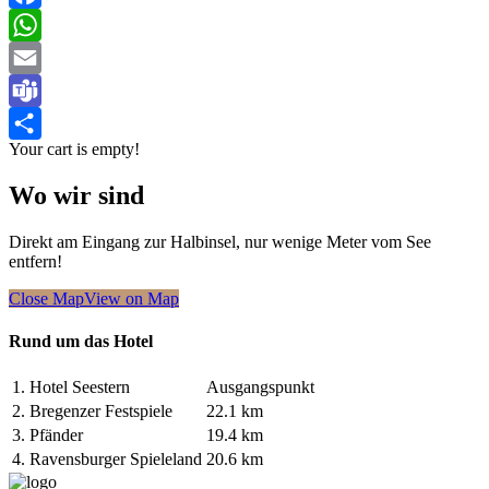
Facebook
WhatsApp
Email
Teams
Your cart is empty!
Teilen
Wo wir sind
Direkt am Eingang zur Halbinsel, nur wenige Meter vom See
entfern!
Close Map
View on Map
Rund um das Hotel
1.
Hotel Seestern
Ausgangspunkt
2.
Bregenzer Festspiele
22.1 km
3.
Pfänder
19.4 km
4.
Ravensburger Spieleland
20.6 km